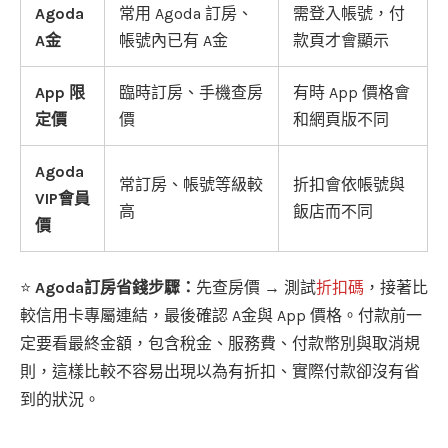
Agoda
常用 Agoda 訂房、
需登入帳號，付
A金
帳號內已有 A金
款頁才會顯示
App 限
臨時訂房、手機查房
有時 App 價格會
定價
價
和網頁版不同
Agoda
常訂房、帳號等級較
折扣會依帳號與
VIP會員
高
飯店而不同
價
⭐
Agoda訂房省錢步驟：
先查房價 → 測試
折扣碼
，接著比
較信用卡專屬連結，最後確認 A金與 App 價格。付款前一
定要看最終金額，包含稅金、服務費、付款幣別與取消規
則，這樣比較不容易出現以為有折扣、實際付款卻沒有省
到的狀況。