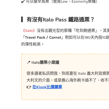
✔️ 可以搶早鳥票（需買Low、Economy票種）
▎有沒有Italo Pass 鐵路通票？
《Italo》
沒有出觀光型的那種「吃到飽通票」，其實就
「
Travel Pack / Carnet
」例如可以在180天內搭10
的彈性較高。
📍 Italo購票小建議
很多讀者私訊問我，到底要在 Italo 義大利
大利文的介面，或是擔心海外刷卡過不了、收不到確
👉
在Klook比價購票