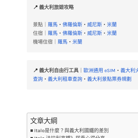
📍
義大利旅遊攻略
景點｜
羅馬
・
佛羅倫斯
・
威尼斯
・
米蘭
住宿｜
羅馬
・
佛羅倫斯
・
威尼斯
・
米蘭
機場住宿｜
羅馬
・
米蘭
📍
義大利自由行工具
｜
歐洲通用 eSIM
・
義大利
查詢
・
義大利租車查詢
・
義大利景點票券規劃
文章大綱
Italo是什麼？與義大利國鐵的差別