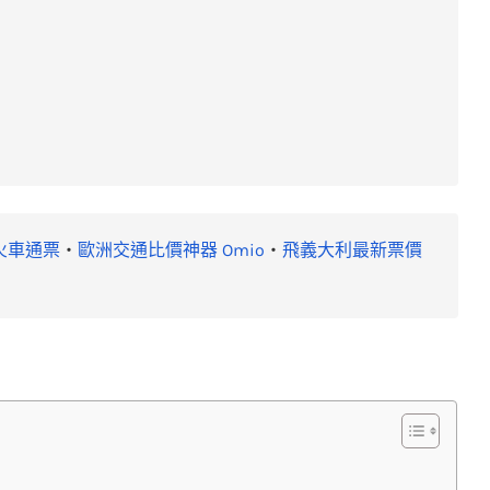
火車通票
・
歐洲交通比價神器 Omio
・
飛義大利最新票價