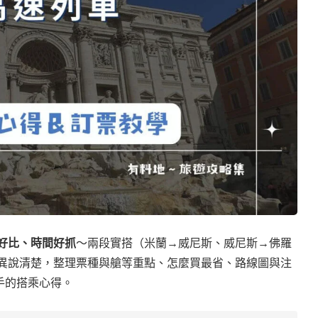
好比、時間好抓
～兩段實搭（米蘭→威尼斯、威尼斯→佛羅
talia 差異說清楚，整理票種與艙等重點、怎麼買最省、路線圖與注
手的搭乘心得。