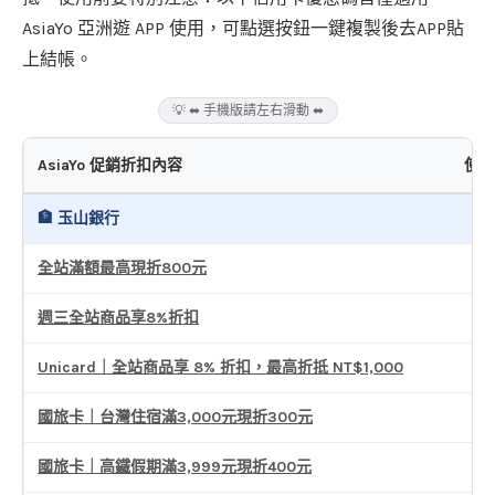
AsiaYo 亞洲遊 APP 使用，可點選按鈕一鍵複製後去APP貼
上結帳。
💡 ⬌ 手機版請左右滑動 ⬌
AsiaYo 促銷折扣內容
使用
🏦 玉山銀行
全站滿額最高現折800元
週三全站商品享8%折扣
Unicard｜全站商品享 8% 折扣，最高折抵 NT$1,000
國旅卡｜台灣住宿滿3,000元現折300元
國旅卡｜高鐵假期滿3,999元現折400元