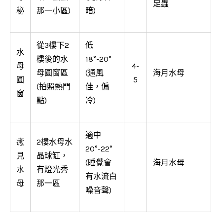
足蟲
秘
那一小區)
暗)
從3樓下2
低
水
樓後的水
18°-20°
母
4-
母圓窗區
(通風
海月水母
圓
5
(拍照熱門
佳，偏
窗
點)
冷)
適中
癒
2樓水母水
20°-22°
見
晶球缸，
(睡覺會
海月水母
水
有燈光秀
有水流白
母
那一區
噪音聲)