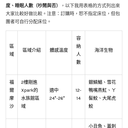
度、睡眠人數（吵鬧與否）
，以下我用表格的方式列出來
大家比較好做比較。注意：訂購時，恕不指定床位，但包
團者可自行分配床位。
容
區
納
區域介紹
體感溫度
海洋生物
域
人
數
福
2樓剛進
銀鱗鯧、雪花
爾
Xpark的
適中
12-
鴨嘴燕魟、ㄚ
摩
水族館區
24°-26°
14
髻鮫、大尾虎
沙
域
鮫
小丑魚、蓋刺