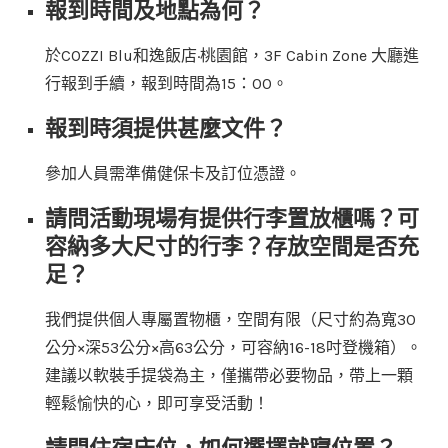
報到時間及地點為何？
於COZZI Blu和逸飯店·桃園館，3F Cabin Zone 大廳進
行報到手續，報到時間為15：00。
報到時須提供甚麼文件？
參加人員需準備健保卡及訂位憑證。
請問活動現場有提供行李置放櫃嗎？可
容納多大尺寸的行李？存放空間是否充
足？
我們提供個人專屬置物櫃，空間有限（尺寸約為寬30
公分×深53公分×高63公分，可容納16-18吋登機箱）。
建議以軟裝手提袋為主，僅攜帶必要物品，帶上一顆
輕鬆愉快的心，即可享受活動！