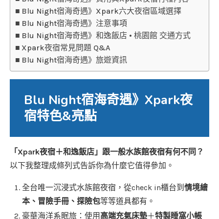
Blu Night宿海奇遇》Xpark六大夜宿區域選擇
Blu Night宿海奇遇》注意事項
Blu Night宿海奇遇》和逸飯店 • 桃園館 交通方式
Xpark夜宿常見問題 Q&A
Blu Night宿海奇遇》旅遊資訊
Blu Night宿海奇遇》Xpark夜
宿特色&亮點
「Xpark夜宿＋和逸飯店」跟一般水族館夜宿有何不同？
以下我整理成條列式告訴你為什麼它值得參加。
全台唯一沉浸式水族館夜宿，從check in櫃台到
情境繪
本、冒險手冊、探險包
等等道具都有。
豪華海洋系眠旅：使用
高端充氣床墊
＋
特製睡窩小帳