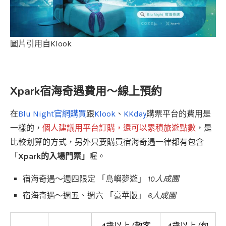
圖片引用自Klook
Xpark宿海奇遇費用～線上預約
在
Blu Night官網購買
跟
Klook
、
KKday
購票平台的費用是
一樣的，
個人建議用平台訂購，還可以累積旅遊點數
，是
比較划算的方式，另外只要購買宿海奇遇一律都有包含
「
Xpark的入場門票」
喔。
宿海奇遇～週四限定 「島嶼夢遊」
10人成團
宿海奇遇～週五、週六 「豪華版」
6人成團
4歲以上 (散客
4歲以上 (包