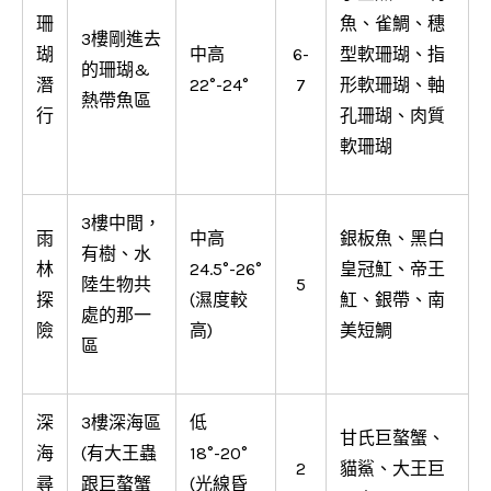
珊
魚、雀鯛、穗
3樓剛進去
瑚
中高
6-
型軟珊瑚、指
的珊瑚&
潛
22°-24°
7
形軟珊瑚、軸
熱帶魚區
行
孔珊瑚、肉質
軟珊瑚
3樓中間，
雨
中高
銀板魚、黑白
有樹、水
林
24.5°-26°
皇冠魟、帝王
陸生物共
5
探
(濕度較
魟、銀帶、南
處的那一
險
高)
美短鯛
區
深
3樓深海區
低
甘氏巨螯蟹、
海
(有大王蟲
18°-20°
2
貓鯊、大王巨
尋
跟巨螯蟹
(光線昏