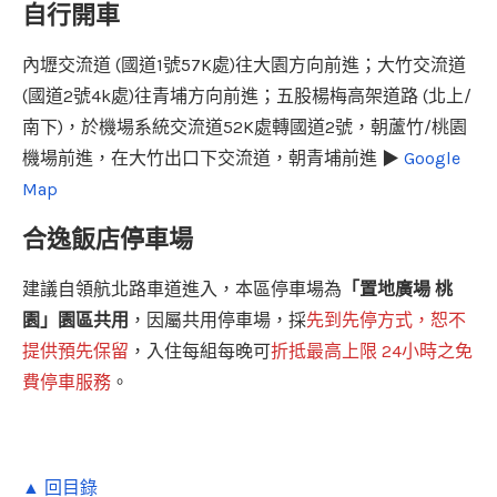
自行開車
內壢交流道 (國道1號57K處)往大園方向前進；大竹交流道
(國道2號4k處)往青埔方向前進；五股楊梅高架道路 (北上/
南下)，於機場系統交流道52K處轉國道2號，朝蘆竹/桃園
機場前進，在大竹出口下交流道，朝青埔前進 ▶
Google
Map
合逸飯店停車場
建議自領航北路車道進入，本區停車場為
「置地廣場 桃
園」園區共用
，因屬共用停車場，採
先到先停方式，恕不
提供預先保留
，入住每組每晚可
折抵最高上限 24小時之免
費停車服務
。
▲ 回目錄