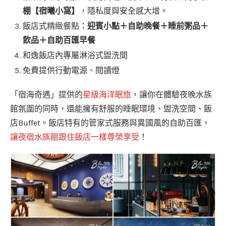
棚【宿曦小窩】
，隱私度與安全感大增。
飯店式精緻餐點：
迎賓小點＋自助晚餐＋睡前粥品＋
飲品＋自助百匯早餐
和逸飯店內專屬淋浴式盥洗間
免費提供行動電源、閱讀燈
「宿海奇遇」提供的
星級海洋眠旅
，讓你在體驗夜晚水族
館氛圍的同時，還能擁有舒服的睡眠環境、盥洗空間、飯
店Buffet。飯店特有的管家式服務與異國風的自助百匯，
讓夜宿水族館跟住飯店一樣尊榮享受
！