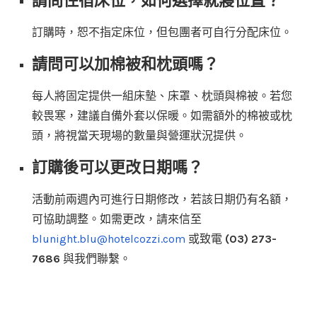
請問住宿床位，如何選擇就寢位置？
訂購時，恕不指定床位，但包團者可自行分配床位。
請問可以加棉被和枕頭嗎？
每人將固定提供一組床墊、床罩、枕頭與棉被。若您
較畏寒，建議自備外套以保暖。如需額外的棉被或枕
頭，將視當天現場的數量與營運狀況提供。
訂購後可以更改日期嗎？
活動前兩週內可進行日期修改，若該日期仍有名額，
可協助調整。如需更改，請來信至
blunight.blu@hotelcozzi.com
或致電
(03) 273-
7686
與我們聯繫。