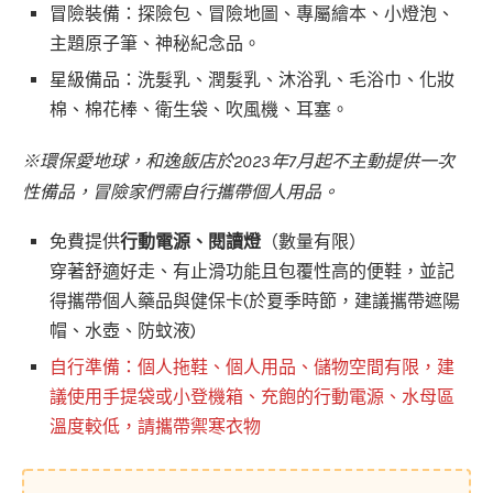
冒險裝備：探險包、冒險地圖、專屬繪本、小燈泡、
主題原子筆、神秘紀念品。
星級備品：洗髮乳、潤髮乳、沐浴乳、毛浴巾、化妝
棉、棉花棒、衛生袋、吹風機、耳塞。
※環保愛地球，和逸飯店於2023年7月起不主動提供一次
性備品，冒險家們需自行攜帶個人用品。
免費提供
行動電源、閱讀燈
（數量有限）
穿著舒適好走、有止滑功能且包覆性高的便鞋，並記
得攜帶個人藥品與健保卡(於夏季時節，建議攜帶遮陽
帽、水壺、防蚊液)
自行準備：個人拖鞋、個人用品、儲物空間有限，建
議使用手提袋或小登機箱、充飽的行動電源、水母區
溫度較低，請攜帶禦寒衣物