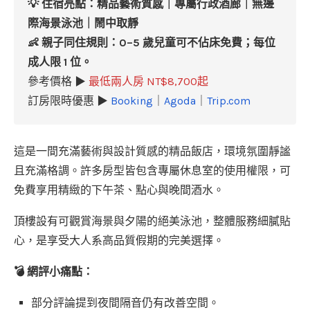
💡
住宿亮點：
精品藝術質感｜專屬行政酒廊｜無邊
際海景泳池｜鬧中取靜
👶 親子同住規則：
0–5 歲兒童可不佔床免費；每位
成人限 1 位
。
參考價格 ▶
最低兩人房 NT$8,700起
訂房限時優惠 ▶
Booking
｜
Agoda
｜
Trip.com
這是一間充滿藝術與設計質感的精品飯店，環境氛圍靜謐
且充滿格調。許多房型皆包含專屬休息室的使用權限，可
免費享用精緻的下午茶、點心與晚間酒水。
頂樓設有可觀賞海景與夕陽的絕美泳池，整體服務細膩貼
心，是享受大人系高品質假期的完美選擇。
💣 網評小痛點：
部分評論提到夜間隔音仍有改善空間。