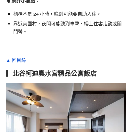
💣 網評小痛點：
櫃檯不是 24 小時，晚到可能要自助入住。
靠近美國村，夜間可能聽到車聲、樓上住客走動或關
門聲。
▲ 回目錄
▎北谷柯迪奧水宮精品公寓飯店