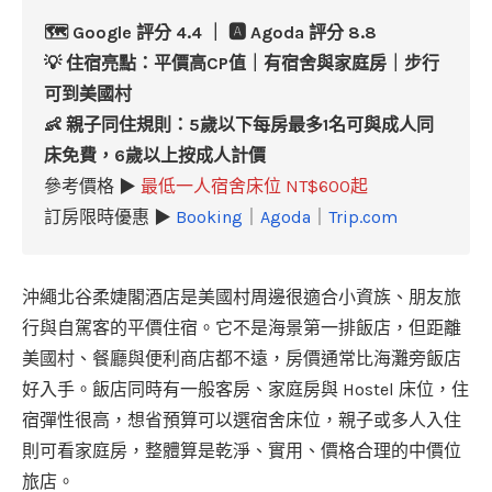
🗺️ Google 評分 4.4 ｜ 🅰️ Agoda 評分 8.8
💡 住宿亮點：平價高CP值｜有宿舍與家庭房｜步行
可到美國村
👶 親子同住規則：5歲以下每房最多1名可與成人同
床免費，6歲以上按成人計價
參考價格 ▶
最低一人宿舍床位 NT$600起
訂房限時優惠 ▶
Booking
｜
Agoda
｜
Trip.com
沖繩北谷柔婕閣酒店是美國村周邊很適合小資族、朋友旅
行與自駕客的平價住宿。它不是海景第一排飯店，但距離
美國村、餐廳與便利商店都不遠，房價通常比海灘旁飯店
好入手。飯店同時有一般客房、家庭房與 Hostel 床位，住
宿彈性很高，想省預算可以選宿舍床位，親子或多人入住
則可看家庭房，整體算是乾淨、實用、價格合理的中價位
旅店。