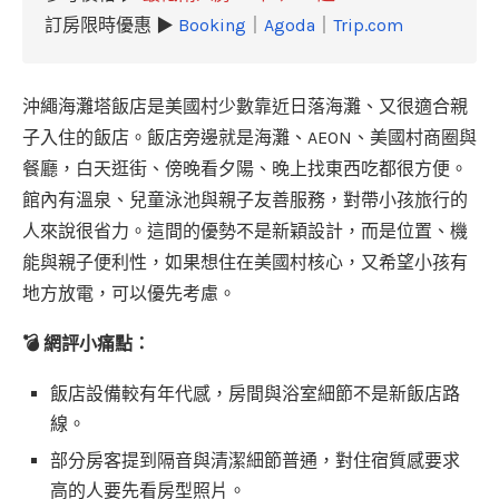
訂房限時優惠 ▶
Booking
｜
Agoda
｜
Trip.com
沖繩海灘塔飯店是美國村少數靠近日落海灘、又很適合親
子入住的飯店。飯店旁邊就是海灘、AEON、美國村商圈與
餐廳，白天逛街、傍晚看夕陽、晚上找東西吃都很方便。
館內有溫泉、兒童泳池與親子友善服務，對帶小孩旅行的
人來說很省力。這間的優勢不是新穎設計，而是位置、機
能與親子便利性，如果想住在美國村核心，又希望小孩有
地方放電，可以優先考慮。
💣 網評小痛點：
飯店設備較有年代感，房間與浴室細節不是新飯店路
線。
部分房客提到隔音與清潔細節普通，對住宿質感要求
高的人要先看房型照片。