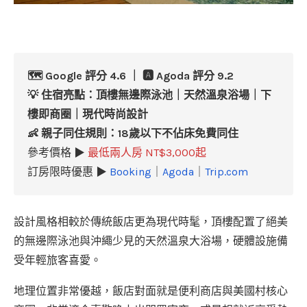
🗺️ Google 評分 4.6 ｜ 🅰️ Agoda 評分 9.2
💡
住宿亮點：
頂樓無邊際泳池｜天然溫泉浴場｜下
樓即商圈｜現代時尚設計
👶 親子同住規則：18歲以下不佔床免費同住
參考價格 ▶
最低兩人房 NT$3,000起
訂房限時優惠 ▶
Booking
｜
Agoda
｜
Trip.com
設計風格相較於傳統飯店更為現代時髦，頂樓配置了絕美
的無邊際泳池與沖繩少見的天然溫泉大浴場，硬體設施備
受年輕旅客喜愛。
地理位置非常優越，飯店對面就是便利商店與美國村核心