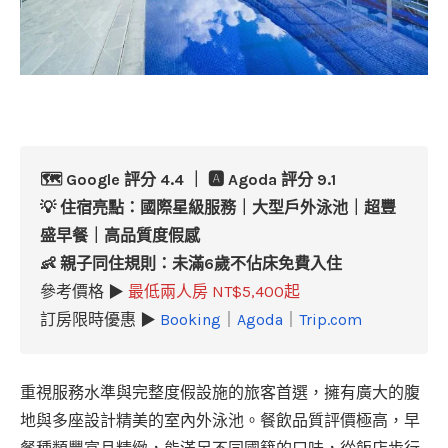
🗺️ Google 評分 4.4 ｜ 🅰️ Agoda 評分 9.1
💡
住宿亮點：
國際星級服務｜大型戶外泳池｜超豐
盛早餐｜高品質度假感
👶 親子同住規則：未滿6歲不佔床免費入住
參考價格 ▶
最低兩人房 NT$5,400起
訂房限時優惠 ▶
Booking
｜
Agoda
｜
Trip.com
重視服務水準與完整度假設施的旅客首選，擁有廣大的腹
地與多座設計精美的室內外泳池。餐飲品質評價極高，早