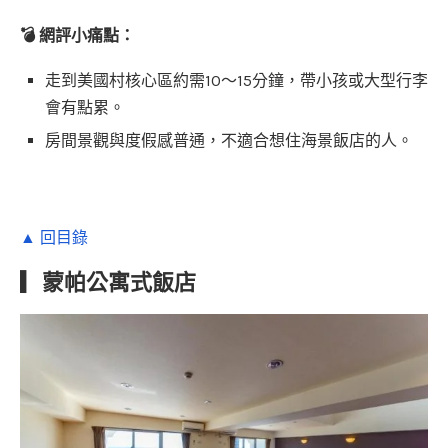
💣 網評小痛點：
走到美國村核心區約需10～15分鐘，帶小孩或大型行李
會有點累。
房間景觀與度假感普通，不適合想住海景飯店的人。
▲ 回目錄
▎蒙帕公寓式飯店