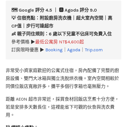
🗺️ Google 評分 4.5 ｜ 🅰️ Agoda 評分 9.0
💡
住宿亮點：
附設廚房洗衣機｜超大室內空間｜高
CP值｜步行可達超市
👶 親子同住規則：6 歲以下兒童不佔床可免費入住
參考價格 ▶
最低公寓房 NT$4,600起
訂房限時優惠 ▶
Booking
｜
Agoda
｜
Trip.com
非常受小資家庭歡迎的公寓式住宿，房內配備了完整的廚
房設備、雙門大冰箱與獨立洗脫烘衣機。室內空間相較於
同價位飯店寬敞許多，攤平多個行李箱也毫無壓力。
距離 AEON 超市非常近，採買食材回飯店烹煮十分方便，
若是安排多天數長住，這裡能省下可觀的伙食與洗衣費
用。