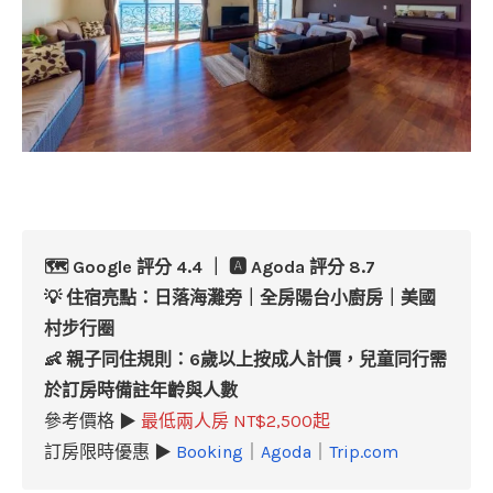
🗺️ Google 評分 4.4 ｜ 🅰️ Agoda 評分 8.7
💡 住宿亮點：日落海灘旁｜全房陽台小廚房｜美國
村步行圈
👶 親子同住規則：6歲以上按成人計價，兒童同行需
於訂房時備註年齡與人數
參考價格 ▶
最低兩人房 NT$2,500起
訂房限時優惠 ▶
Booking
｜
Agoda
｜
Trip.com