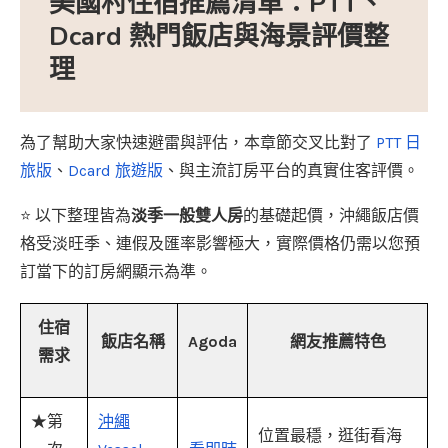
美國村住宿推薦清單：PTT、
Dcard 熱門飯店與海景評價整
理
為了幫助大家快速避雷與評估，本章節交叉比對了
PTT 日
旅版
、
Dcard 旅遊版
、與主流訂房平台的真實住客評價。
⭐ 以下整理皆為
淡季一般雙人房
的基礎起價，沖繩飯店價
格受淡旺季、連假及匯率影響極大，實際價格仍需以您預
訂當下的訂房網顯示為準。
住宿
飯店名稱
Agoda
網友推薦特色
需求
★第
沖繩
位置最穩，逛街看海