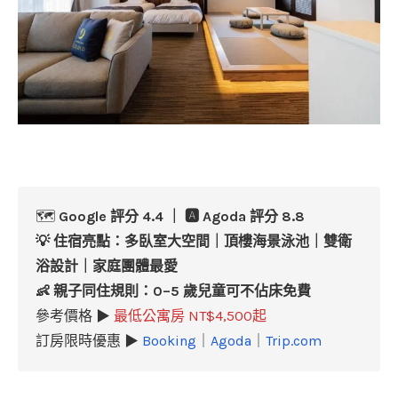
🗺️
Google 評分 4.4 ｜ 🅰️ Agoda 評分 8.8
💡
住宿亮點：
多臥室大空間｜頂樓海景泳池｜雙衛
浴設計｜家庭團體最愛
👶 親子同住規則：
0–5 歲兒童可不佔床免費
參考價格 ▶
最低公寓房 NT$4,500起
訂房限時優惠 ▶
Booking
｜
Agoda
｜
Trip.com