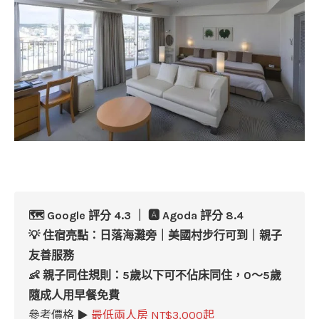
🗺️ Google 評分 4.3 ｜ 🅰️ Agoda 評分 8.4
💡 住宿亮點：日落海灘旁｜美國村步行可到｜親子
友善服務
👶 親子同住規則：5歲以下可不佔床同住，0～5歲
隨成人用早餐免費
參考價格 ▶
最低兩人房 NT$3,000起