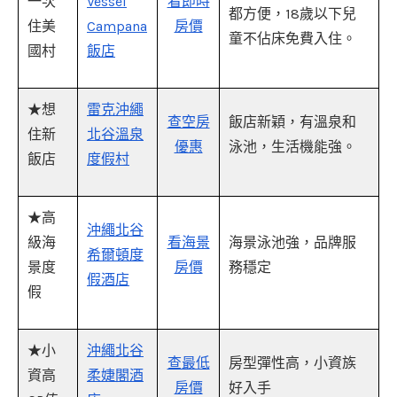
一次
Vessel
看即時
都方便，18歲以下兒
住美
Campana
房價
童不佔床免費入住。
國村
飯店
★想
雷克沖繩
查空房
飯店新穎，有溫泉和
住新
北谷溫泉
優惠
泳池，生活機能強。
飯店
度假村
★高
沖繩北谷
級海
看海景
海景泳池強，品牌服
希爾頓度
景度
房價
務穩定
假酒店
假
★小
沖繩北谷
查最低
房型彈性高，小資族
資高
柔婕閣酒
房價
好入手