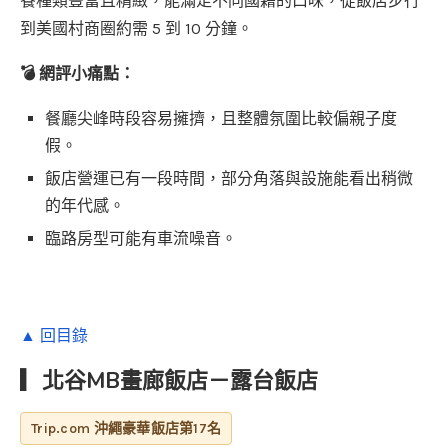
餐種類豐富且精緻，能滿足不同國籍的口味，從飯店步行
到美國村商圈約需 5 到 10 分鐘。
💣 網評小痛點：
餐廳尖峰時段容易擁擠，且整體氛圍比較偏親子度
假。
飯店營運已有一段時間，部分角落與設施能看出稍微
的年代感。
臨路房型可能有車流噪音。
▲ 回目錄
▎北谷MB畫廊飯店－露台飯店
Trip.com 沖繩豪華飯店第17名