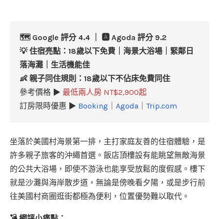
🗺️ Google 評分 4.4 ｜ 🅰️ Agoda 評分 9.2
💡 住宿亮點：18歲以下免費｜海景大浴場｜緊鄰日
落海灘｜生活機能佳
👶 親子同住規則：18歲以下不佔床免費同住
參考價格 ▶
最低兩人房 NT$2,900起
訂房限時優惠 ▶
Booking
｜
Agoda
｜
Trip.com
坐落於美國村海景第一排，主打家庭友善的住宿體驗，是
許多親子旅客的沖繩首選。飯店頂樓設有能眺望無敵海景
的公共大浴場，即使不游泳也能享受放鬆的度假感。樓下
就是沙灘與海岸散步道，無論是傍晚看夕陽，或是步行前
往美國村商圈逛街都極為便利，位置優勢難以取代。
💣 網評小痛點：