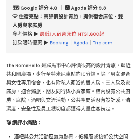
🗺️ Google 評分 4.8 ｜ 🅰️ Agoda 評分 9.3
💡 住宿亮點：高評價設計青旅，提供宿舍床位、雙
人房與家庭房
參考價格 ▶
最低1人宿舍床位 NT$1,800起
訂房限時優惠 ▶
Booking
｜
Agoda
｜
Trip.com
The RomeHello 是羅馬市中心評價很高的設計青旅，鄰近
共和國廣場，步行至特米尼車站約10分鐘。除了男女混合
與女性專用宿舍，也有附私人衛浴的雙人房、三人房及家
庭房，適合獨旅、朋友同行與小資家庭。館內設有公共廚
房、庭院、酒吧與交流活動，公共空間活潑有設計感，清
潔度、安全性及員工親切度都獲得大量住客肯定。
💣 網評小痛點：
酒吧與公共活動區氣氛熱鬧，低樓層或接近公共空間