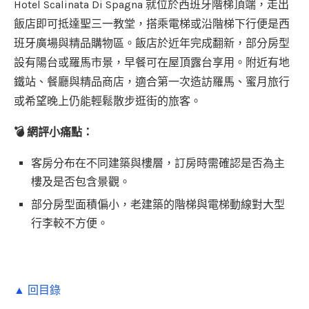
Hotel Scalinata Di Spagna 就位於西班牙階梯頂端，走出
飯店即可抵達聖三一教堂，搭乘電梯或沿階梯下行便是西
班牙廣場與精品購物區。飯店於近年完成翻新，部分房型
設有陽台或羅馬市景，早餐可在屋頂露台享用。附近有地
鐵站、餐廳與精品商店，適合第一次造訪羅馬、蜜月旅行
或希望晚上仍能輕鬆散步逛街的旅客。
💣 網評小痛點：
客房分布在不同建築與樓層，訂房時需確認是否為主
樓及是否包含景觀。
部分房型面積偏小，老建築的階梯與電梯動線對大型
行李較不方便。
▲ 回目錄