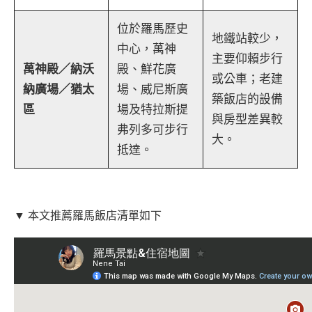
位於羅馬歷史
地鐵站較少，
中心，萬神
主要仰賴步行
萬神殿／納沃
殿、鮮花廣
或公車；老建
納廣場／猶太
場、威尼斯廣
築飯店的設備
區
場及特拉斯提
與房型差異較
弗列多可步行
大。
抵達。
▼ 本文推薦羅馬飯店清單如下