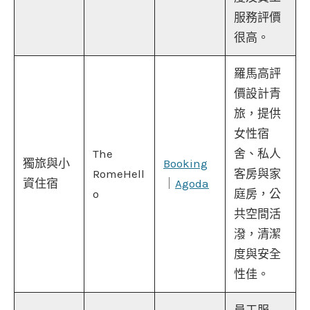
服務評價
很高。
羅馬高評
價設計青
旅，提供
女性宿
The
舍、私人
獨旅與小
Booking
RomeHell
客房與家
資住宿
｜
Agoda
o
庭房，公
共空間活
潑，清潔
度與安全
性佳。