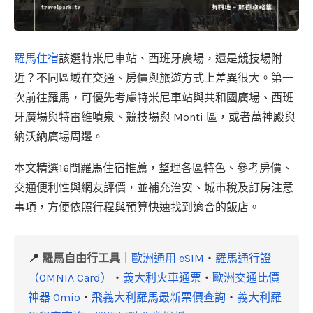
羅馬住宿
該選特米尼車站、西班牙廣場，還是競技場附
近？不同區域在交通、房價與旅遊方式上差異很大。第一
次前往羅馬，可優先考慮特米尼車站與共和國廣場、西班
牙廣場與特雷維噴泉、競技場與 Monti 區，或者萬神殿與
納沃納廣場周邊。
本文精選16間羅馬住宿推薦，整理各區特色、參考房價、
交通便利性與網友評價，並補充治安、城市稅及訂房注意
事項，方便依照行程與預算快速找到適合的飯店。
📍
羅馬自由行工具
｜
歐洲通用 eSIM
・
羅馬通行證
（OMNIA Card）
・
義大利火車通票
・
歐洲交通比價
神器 Omio
・
飛義大利羅馬最新票價查詢
・
義大利羅