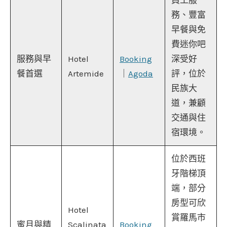
員工服
務、豐富
早餐與免
費迷你吧
服務與早
Hotel
Booking
深受好
餐首選
Artemide
｜
Agoda
評，位於
民族大
道，兼顧
交通與住
宿環境。
位於西班
牙階梯頂
端，部分
房型可欣
Hotel
賞羅馬市
蜜月與精
Scalinata
Booking