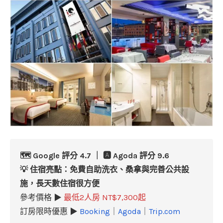
🗺️ Google 評分 4.7 ｜ 🅰️ Agoda 評分 9.6
💡 住宿亮點：免費自助洗衣、桑拿與完善公共設
施，長天數住宿很方便
參考價格 ▶
最低2人房 NT$7,300起
訂房限時優惠 ▶
Booking
｜
Agoda
｜
Trip.com