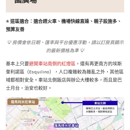
國廣場
⭐ 這區適合：適合趕火車、機場快線直達、親子設施多、
預算友善
💡 房價會依日期、匯率與平台優惠浮動，請以訂房頁顯示
的最新價格為準 💡
基本上只要
避開車站南側的紅燈區
，還有再更南方的埃斯
奎利諾區（Esquilino），人口複雜較為雜亂之外，其他區
域都相對安全。車站北側飯店與辦公大樓較多，而且是巴
士月台，治安也較好。