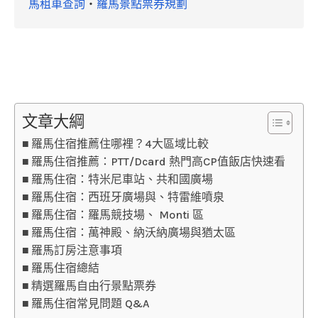
馬租車查詢
・
羅馬景點票券規劃
文章大綱
羅馬住宿推薦住哪裡？4大區域比較
羅馬住宿推薦：PTT/Dcard 熱門高CP值飯店快速看
羅馬住宿：特米尼車站、共和國廣場
羅馬住宿：西班牙廣場與、特雷維噴泉
羅馬住宿：羅馬競技場、 Monti 區
羅馬住宿：萬神殿、納沃納廣場與猶太區
羅馬訂房注意事項
羅馬住宿總結
精選羅馬自由行景點票券
羅馬住宿常見問題 Q&A