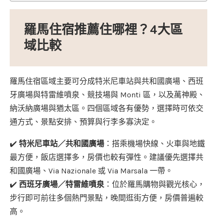
羅馬住宿推薦住哪裡？4大區
域比較
羅馬住宿區域主要可分成特米尼車站與共和國廣場、西班
牙廣場與特雷維噴泉、競技場與 Monti 區，以及萬神殿、
納沃納廣場與猶太區。四個區域各有優勢，選擇時可依交
通方式、景點安排、預算與行李多寡決定。
✔️
特米尼車站／共和國廣場
：搭乘機場快線、火車與地鐵
最方便，飯店選擇多，房價也較有彈性。建議優先選擇共
和國廣場、Via Nazionale 或 Via Marsala 一帶。
✔️
西班牙廣場／特雷維噴泉
：位於羅馬購物與觀光核心，
步行即可前往多個熱門景點，晚間逛街方便，房價普遍較
高。