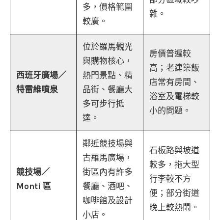
多，價格範圍
雜。
較廣。
位於羅馬觀光
房價普遍較
與購物核心，
高；老建築飯
西班牙廣場／
熱門景點、精
店常有房間、
特雷維噴泉
品街、餐廳大
浴室及電梯較
多可步行抵
小的問題。
達。
鄰近競技場與
石板路與坡道
古羅馬廣場，
較多，拖大型
競技場／
街區內有許多
行李較不方
Monti 區
餐廳、酒吧、
便；部分街道
咖啡館及設計
晚上較熱鬧。
小店。