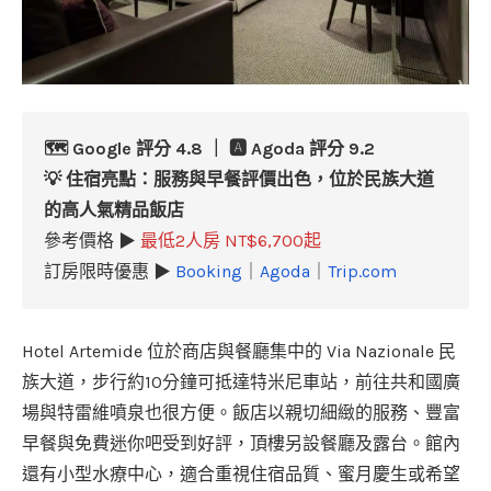
🗺️ Google 評分 4.8 ｜ 🅰️ Agoda 評分 9.2
💡 住宿亮點：服務與早餐評價出色，位於民族大道
的高人氣精品飯店
參考價格 ▶
最低2人房 NT$6,700起
訂房限時優惠 ▶
Booking
｜
Agoda
｜
Trip.com
Hotel Artemide 位於商店與餐廳集中的 Via Nazionale 民
族大道，步行約10分鐘可抵達特米尼車站，前往共和國廣
場與特雷維噴泉也很方便。飯店以親切細緻的服務、豐富
早餐與免費迷你吧受到好評，頂樓另設餐廳及露台。館內
還有小型水療中心，適合重視住宿品質、蜜月慶生或希望