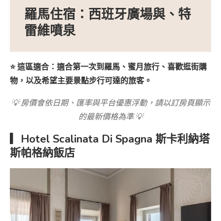
羅馬住宿：西班牙廣場與、特
雷維噴泉
⭐ 這區適合：適合第一次到羅馬、蜜月旅行、喜歡逛街購
物，以及希望主要景點步行可達的旅客。
💡 房價會依日期、匯率與平台優惠浮動，請以訂房頁顯示
的最新價格為準 💡
▎Hotel Scalinata Di Spagna
斯卡利納塔
斯帕格納飯店