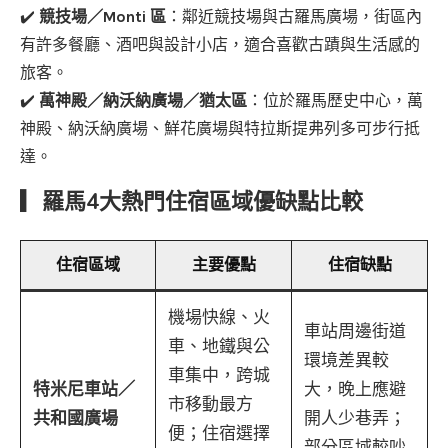
✔️
競技場／Monti 區
：鄰近競技場與古羅馬廣場，街區內
有許多餐廳、酒吧與設計小店，適合喜歡古蹟與生活感的
旅客。
✔️
萬神殿／納沃納廣場／猶太區
：位於羅馬歷史中心，萬
神殿、納沃納廣場、鮮花廣場與特拉斯提弗列多可步行抵
達。
▎羅馬4大熱門住宿區域優缺點比較
住宿區域
主要優點
住宿缺點
機場快線、火
車站周邊街道
車、地鐵與公
環境差異較
車集中，跨城
特米尼車站／
大，晚上應避
市移動最方
共和國廣場
開人少巷弄；
便；住宿選擇
部分區域較吵