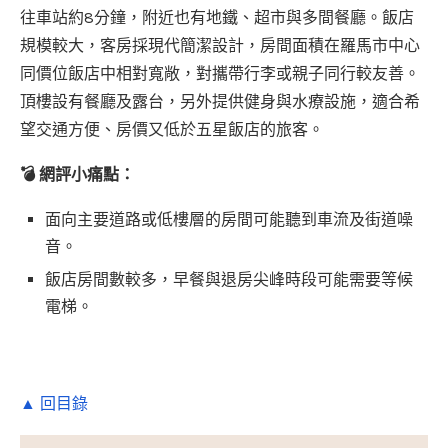
往車站約8分鐘，附近也有地鐵、超市與多間餐廳。飯店
規模較大，客房採現代簡潔設計，房間面積在羅馬市中心
同價位飯店中相對寬敞，對攜帶行李或親子同行較友善。
頂樓設有餐廳及露台，另外提供健身與水療設施，適合希
望交通方便、房價又低於五星飯店的旅客。
💣 網評小痛點：
面向主要道路或低樓層的房間可能聽到車流及街道噪
音。
飯店房間數較多，早餐與退房尖峰時段可能需要等候
電梯。
▲ 回目錄