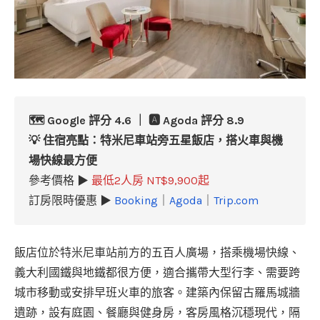
🗺️ Google 評分 4.6 ｜ 🅰️ Agoda 評分 8.9
💡 住宿亮點：特米尼車站旁五星飯店，搭火車與機
場快線最方便
參考價格 ▶
最低2人房 NT$9,900起
訂房限時優惠 ▶
Booking
｜
Agoda
｜
Trip.com
飯店位於特米尼車站前方的五百人廣場，搭乘機場快線、
義大利國鐵與地鐵都很方便，適合攜帶大型行李、需要跨
城市移動或安排早班火車的旅客。建築內保留古羅馬城牆
遺跡，設有庭園、餐廳與健身房，客房風格沉穩現代，隔