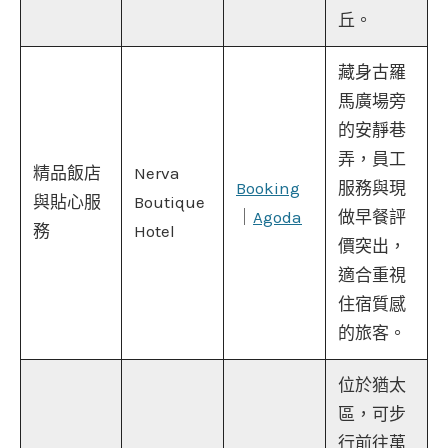
丘。
藏身古羅
馬廣場旁
的安靜巷
弄，員工
精品飯店
Nerva
Booking
服務與現
與貼心服
Boutique
｜
Agoda
做早餐評
務
Hotel
價突出，
適合重視
住宿質感
的旅客。
位於猶太
區，可步
行前往萬