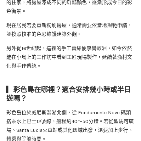
的住家，將房屋漆成不同的鮮豔顏色，逐漸形成今日的彩
色街景。
現在居民若要重新粉刷房屋，通常需要依當地規範申請，
並按照核准的色彩維護建築外觀。
另外從16世紀起，這裡的手工蕾絲便享譽歐洲，如今依然
能在小島上的工作坊中看到工匠現場製作，延續著漁村文
化與手作傳統。
▎
彩色島在哪裡？適合安排幾小時或半日
遊嗎？
彩色島位於威尼斯潟湖北側，從 Fondamente Nove 碼頭
搭乘水上巴士12號線，船程約40～50分鐘。若從聖馬可廣
場、Santa Lucia火車站或其他區域出發，還要加上步行、
轉乘與等船時間。