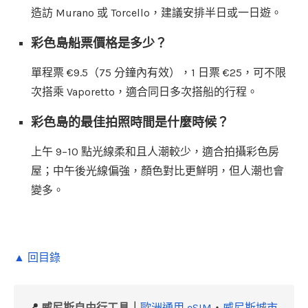
造訪 Murano 或 Torcello，建議安排半日或一日遊。
彩色島船票價格是多少？
單程票 €9.5（75 分鐘內有效），1 日票 €25，可不限
次搭乘 Vaporetto，適合同日多次搭船的行程。
彩色島的最佳拍照時間是什麼時候？
上午 9–10 點光線柔和且人潮較少，適合拍攝彩色房
屋；中午後光線偏強，顏色對比更鮮明，但人潮也會
變多。
▲ 回目錄
📍
威尼斯自由行工具
｜
歐洲通用 eSIM
・
威尼斯城市