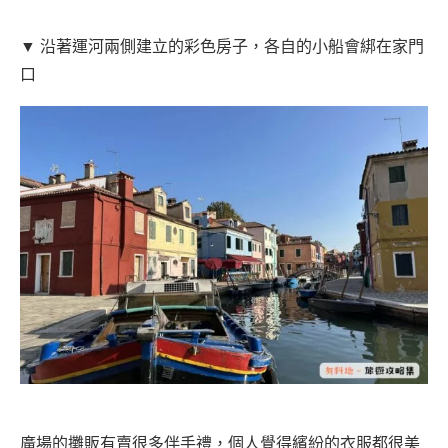
▼ 沿著運河兩側建立的彩色房子，各自的小船會綁在家門
口
廣場的攤販有賣很多伴手禮，個人覺得繽紛的衣服都很美