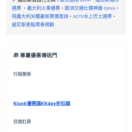
通票
・
義大利火車通票
・
歐洲交通比價神器 Omio
・
飛義大利米蘭最新票價查詢
・
ACTV水上巴士通票
・
威尼斯景點票券規劃
🎁 專屬優惠傳送門
行程票券
Klook優惠碼
KKday折扣碼
住宿訂房