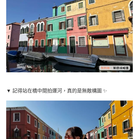
▼ 記得站在橋中間拍運河，真的是無敵構圖 ✨