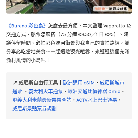
《Burano 彩色島》
怎麼去最方便？本文整理 Vaporetto 12
交通方式、船票怎麼搭（75 分鐘 €9.50／1 日 €25）、建
議停留時間、必拍彩色運河街景與我自己的實拍路線，並
分享必吃當地美食～一起遠離觀光喧囂，來逛逛這個充滿
漁村風情的小島吧！
📍
威尼斯自由行工具
｜
歐洲通用 eSIM
・
威尼斯城市
通票
・
義大利火車通票
・
歐洲交通比價神器 Omio
・
飛義大利米蘭最新票價查詢
・
ACTV水上巴士通票
・
威尼斯景點票券規劃