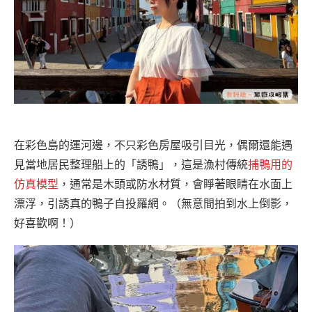
在彩色島的運河邊，不只彩色房屋吸引目光，偶爾還能遇
見當地居民整理船上的「誘鴨」，這是漁村傳統
捕鴨用的
仿真模型
，通常是木頭或防水材質，會睜著眼睛在水面上
漂浮，引誘真的鴨子自投羅網。（無意間拍到水上倒影，
好喜歡啊！）