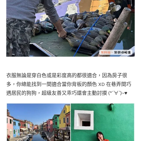
衣服無論是穿白色或是彩度高的都很適合，因為房子很
多，你總能找到一間適合當你背板的顏色 XD 在巷弄間巧
遇居民的狗狗，超級友善又乖巧還會主動討摸 (*´∀`)~♥