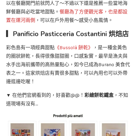
以在餐廳開門前就閃人了～不過以下還是推薦一些當地海
鮮餐廳與必吃當地甜點。
餐廳為了方便觀光客，也是都設
置在運河兩側
，可以在戶外用餐～感受小島風情。
▎Panificio Pasticceria Costantini 烘焙店
彩色島有一項經典甜點
《Bussolà 餅乾》
，是一種金黃色
的圈狀餅乾，長得很像甜甜圈，口感紮實，最早是漁夫與
水手出海前攜帶的高熱量點心，如今已成為Burano 美食代
表之一。這家烘焙店有賣很多甜點，可以內用也可以外帶
邊逛邊吃喔！
▼ 在他們官網看到的，好喜歡@@！
彩繪餅乾鐵盒
，不知
道現場有沒有…