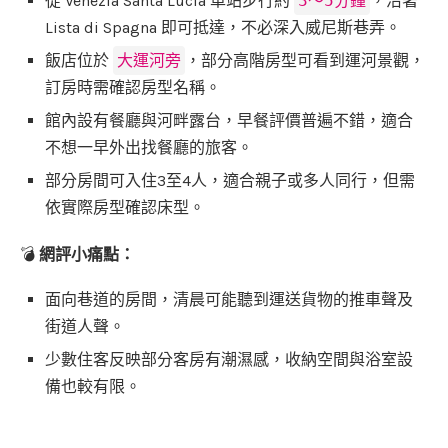
從 Venezia Santa Lucia 車站步行約
3～5分鐘
，沿著
Lista di Spagna 即可抵達，不必深入威尼斯巷弄。
飯店位於
大運河旁
，部分高階房型可看到運河景觀，
訂房時需確認房型名稱。
館內設有餐廳與河畔露台，早餐評價普遍不錯，適合
不想一早外出找餐廳的旅客。
部分房間可入住3至4人，適合親子或多人同行，但需
依實際房型確認床型。
💣
網評小痛點：
面向巷道的房間，清晨可能聽到運送貨物的推車聲及
街道人聲。
少數住客反映部分客房有潮濕感，收納空間與浴室設
備也較有限。