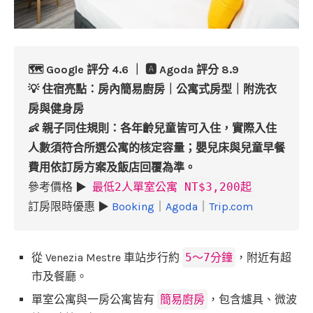
🗺️ Google 評分 4.6 ｜ 🅰️ Agoda 評分 8.9
💡 住宿亮點：房內簡易廚房｜公寓式房型｜附洗衣
房與健身房
👶 親子同住規則：各年齡兒童皆可入住，實際入住
人數須符合所選公寓的核定容量；嬰兒床與兒童早餐
費用依訂房方案及飯店回覆為準。
參考價格 ▶
最低2人單室公寓 NT$3,200起
訂房限時優惠 ▶
Booking
｜
Agoda
｜
Trip.com
從 Venezia Mestre 車站步行約
5～7分鐘
，附近有超
市及餐廳。
單室公寓與一房公寓皆有
簡易廚房
，包含爐具、微波