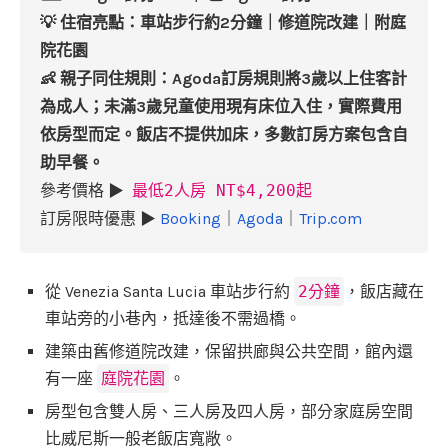
💡 住宿亮點：車站步行約2分鐘｜修道院改建｜附庭
院花園
👶 親子同住規則：Agoda訂房規則將3歲以上住客計
為成人；未滿3歲兒童使用現有床位入住，實際費用
依房型而定。飯店不提供加床，多數訂房方案包含自
助早餐。
參考價格 ▶
最低2人房 NT$4,200起
訂房限時優惠 ▶
Booking
｜
Agoda
｜
Trip.com
從 Venezia Santa Lucia 車站步行約
2分鐘
，飯店藏在
車站旁的小巷內，抵達後不需過橋。
建築由舊修道院改建，保留拱廊與公共空間，館內還
有一座
庭院花園
。
房型包含雙人房、三人房及四人房，部分家庭房空間
比威尼斯一般老飯店寬敞。