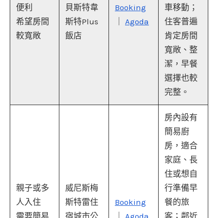
便利
貝斯特韋
Booking
車移動；
希望房間
斯特Plus
｜
Agoda
住客普遍
較寬敞
飯店
肯定房間
寬敞、整
潔，早餐
選擇也較
完整。
房內設有
簡易廚
房，適合
家庭、長
住或想自
親子或多
威尼斯梅
行準備早
人入住
斯特雷住
Booking
餐的旅
需要簡易
宿城市公
｜
Agoda
客；鄰近