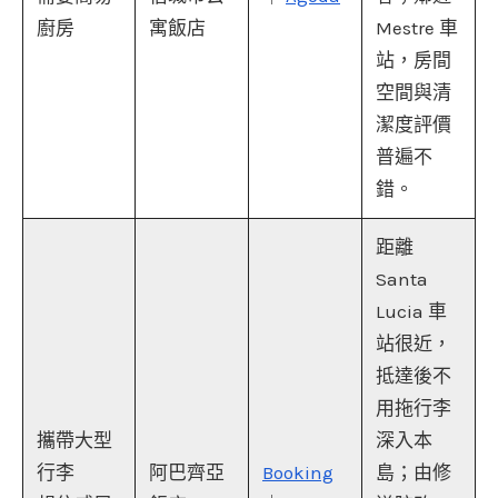
廚房
寓飯店
Mestre 車
站，房間
空間與清
潔度評價
普遍不
錯。
距離
Santa
Lucia 車
站很近，
抵達後不
用拖行李
攜帶大型
深入本
行李
阿巴齊亞
Booking
島；由修