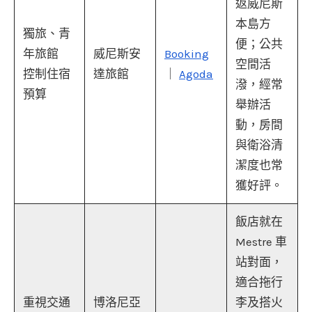
返威尼斯
本島方
獨旅、青
便；公共
年旅館
威尼斯安
Booking
空間活
控制住宿
達旅館
｜
Agoda
潑，經常
預算
舉辦活
動，房間
與衛浴清
潔度也常
獲好評。
飯店就在
Mestre 車
站對面，
適合拖行
重視交通
博洛尼亞
李及搭火