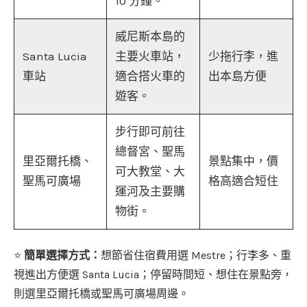
10 分鐘。
威尼斯本島的
Santa Lucia
主要火車站，
少拖行李，進
車站
適合搭火車的
出本島方便
遊客。
步行即可前往
總督宮、聖馬
里亞爾托橋、
景點集中，價
可大教堂、大
聖馬可廣場
格高適合短住
運河及主要購
物街。
⭐
簡單選擇方式：
想節省住宿費用選 Mestre；行李多、重
視進出方便選 Santa Lucia；停留時間短、想住在景點旁，
則選里亞爾托橋或聖馬可廣場周邊。