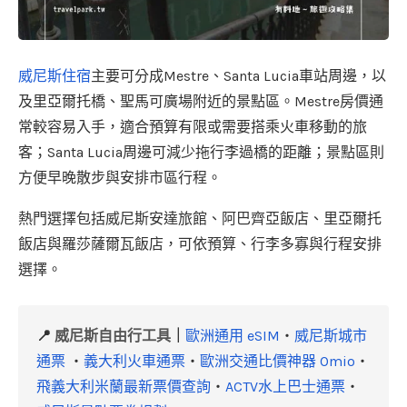
威尼斯住宿
主要可分成Mestre、Santa Lucia車站周邊，以
及里亞爾托橋、聖馬可廣場附近的景點區。Mestre房價通
常較容易入手，適合預算有限或需要搭乘火車移動的旅
客；Santa Lucia周邊可減少拖行李過橋的距離；景點區則
方便早晚散步與安排市區行程。
熱門選擇包括威尼斯安達旅館、阿巴齊亞飯店、里亞爾托
飯店與羅莎薩爾瓦飯店，可依預算、行李多寡與行程安排
選擇。
📍
威尼斯自由行工具
｜
歐洲通用 eSIM
・
威尼斯城市
通票
・
義大利火車通票
・
歐洲交通比價神器 Omio
・
飛義大利米蘭最新票價查詢
・
ACTV水上巴士通票
・