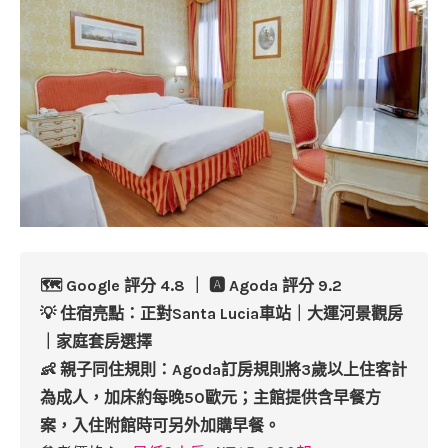
🗺️ Google 評分 4.8 ｜ 🅰️ Agoda 評分 9.2
💡 住宿亮點：正對Santa Lucia車站｜大運河景觀房
｜家庭套房選擇
👶 親子同住規則：Agoda訂房規則將3歲以上住客計
為成人，加床約每晚50歐元；主館提供含早餐方
案，入住附館時可另外加購早餐。