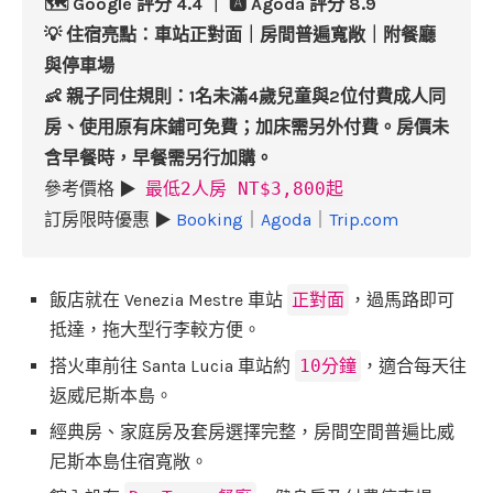
🗺️ Google 評分 4.4 ｜ 🅰️ Agoda 評分 8.9
💡 住宿亮點：車站正對面｜房間普遍寬敞｜附餐廳
與停車場
👶 親子同住規則：1名未滿4歲兒童與2位付費成人同
房、使用原有床鋪可免費；加床需另外付費。房價未
含早餐時，早餐需另行加購。
參考價格 ▶
最低2人房 NT$3,800起
訂房限時優惠 ▶
Booking
｜
Agoda
｜
Trip.com
飯店就在 Venezia Mestre 車站
正對面
，過馬路即可
抵達，拖大型行李較方便。
搭火車前往 Santa Lucia 車站約
10分鐘
，適合每天往
返威尼斯本島。
經典房、家庭房及套房選擇完整，房間空間普遍比威
尼斯本島住宿寬敞。