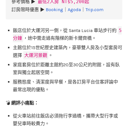
參考價格 ▶
最低2人房 NT$5,200起
訂房限時優惠 ▶
Booking
｜
Agoda
｜
Trip.com
飯店位於大運河另一側，從 Santa Lucia 車站步行約
5
分鐘
，途中需走過有階梯的斯卡爾齊橋。
主館位於15世紀歷史建築內，豪華雙人房及小型套房可
選擇
大運河景觀
。
家庭套房位於距離主館約20至30公尺的附館，設有臥
室與獨立起居空間。
服務態度、清潔度與早餐，是各訂房平台住客評論中
最常出現的優點。
💣
網評小痛點：
從火車站前往飯店必須拖行李過橋，攜帶大型行李或
嬰兒車時較費力。