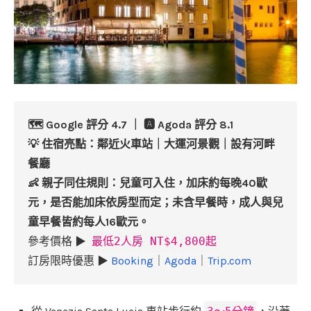
🗺️ Google 評分 4.7 ｜ 🅰️ Agoda 評分 8.1
💡 住宿亮點：鄰近火車站｜大運河景觀｜設有河畔
餐廳
👶 親子同住規則：兒童可入住，加床約每晚40歐
元，是否能加床依房型而定；未含早餐時，成人與兒
童早餐皆約每人16歐元。
參考價格 ▶
最低2人房 NT$4,800起
訂房限時優惠 ▶
Booking
｜
Agoda
｜
Trip.com