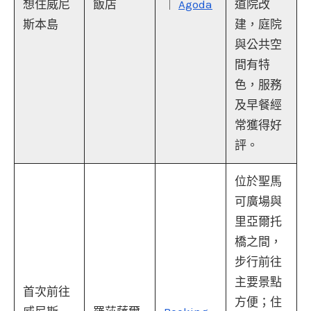
想住威尼
飯店
｜
Agoda
道院改
斯本島
建，庭院
與公共空
間有特
色，服務
及早餐經
常獲得好
評。
位於聖馬
可廣場與
里亞爾托
橋之間，
步行前往
主要景點
首次前往
方便；住