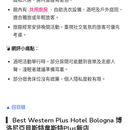
庭私人房，房內皆設有衛浴。
館內有
共用廚房
、自助洗衣設備、酒吧及戶外庭院，
適合獨旅或年輕旅客。
旅館經常安排晚間活動，重視社交氣氛的旅客可優先
考慮。
💣
網評小痛點：
酒吧活動舉行時，部分房間可能聽到音樂及走廊人
聲，淺眠者建議準備耳塞。
部分宿舍床位沒有遮簾，個人隱私度較有限。
▲ 回目錄
▎Best Western Plus Hotel Bologna 博
洛尼亞貝斯特韋斯特Plus飯店