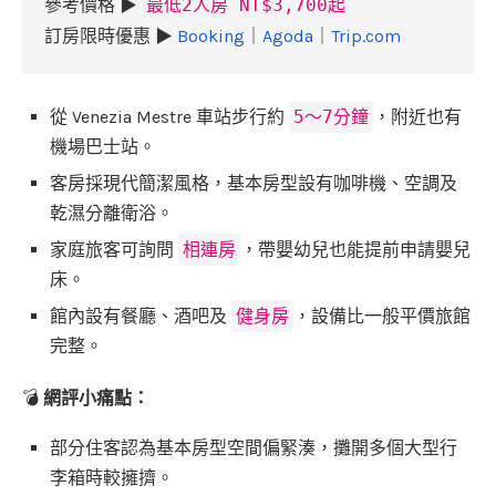
參考價格 ▶
最低2人房 NT$3,700起
訂房限時優惠 ▶
Booking
｜
Agoda
｜
Trip.com
從 Venezia Mestre 車站步行約
5～7分鐘
，附近也有
機場巴士站。
客房採現代簡潔風格，基本房型設有咖啡機、空調及
乾濕分離衛浴。
家庭旅客可詢問
相連房
，帶嬰幼兒也能提前申請嬰兒
床。
館內設有餐廳、酒吧及
健身房
，設備比一般平價旅館
完整。
💣
網評小痛點：
部分住客認為基本房型空間偏緊湊，攤開多個大型行
李箱時較擁擠。