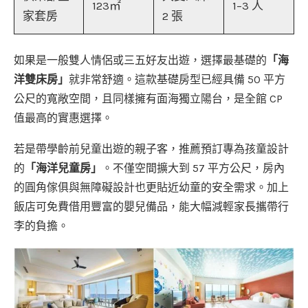
123㎡
1–3 人
家套房
2 張
如果是一般雙人情侶或三五好友出遊，選擇最基礎的
「海
洋雙床房」
就非常舒適。這款基礎房型已經具備 50 平方
公尺的寬敞空間，且同樣擁有面海獨立陽台，是全館 CP
值最高的實惠選擇。
若是帶學齡前兒童出遊的親子客，推薦預訂專為孩童設計
的
「海洋兒童房」
。不僅空間擴大到 57 平方公尺，房內
的圓角傢俱與無障礙設計也更貼近幼童的安全需求。加上
飯店可免費借用豐富的嬰兒備品，能大幅減輕家長攜帶行
李的負擔。