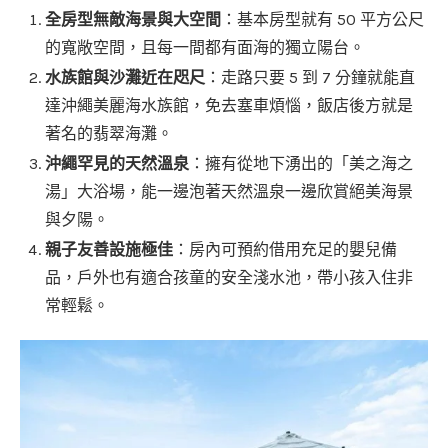
全房型無敵海景與大空間
：基本房型就有 50 平方公尺
的寬敞空間，且每一間都有面海的獨立陽台。
水族館與沙灘近在咫尺
：走路只要 5 到 7 分鐘就能直
達沖繩美麗海水族館，免去塞車煩惱，飯店後方就是
著名的翡翠海灘。
沖繩罕見的天然溫泉
：擁有從地下湧出的「美之海之
湯」大浴場，能一邊泡著天然溫泉一邊欣賞絕美海景
與夕陽。
親子友善設施極佳
：房內可預約借用充足的嬰兒備
品，戶外也有適合孩童的安全淺水池，帶小孩入住非
常輕鬆。