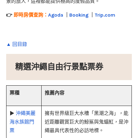
景的旅人，這裡都能提供極高的度假品質。
👉
即時房價查詢：
Agoda
｜
Booking
｜
Trip.com
▲ 回目錄
精選沖繩自由行景點票券
票種
推薦內容
▶
沖繩美麗
擁有世界級巨大水槽「黑潮之海」，能
海水族館門
近距離觀賞巨大的鯨鯊與鬼蝠魟，是沖
票
繩最具代表性的必訪地標。