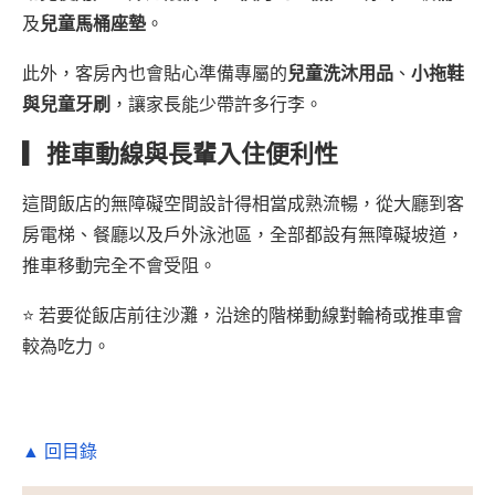
及
兒童馬桶座墊
。
此外，客房內也會貼心準備專屬的
兒童洗沐用品
、
小拖鞋
與兒童牙刷
，讓家長能少帶許多行李。
▎推車動線與長輩入住便利性
這間飯店的無障礙空間設計得相當成熟流暢，從大廳到客
房電梯、餐廳以及戶外泳池區，全部都設有無障礙坡道，
推車移動完全不會受阻。
⭐ 若要從飯店前往沙灘，沿途的階梯動線對輪椅或推車會
較為吃力。
▲ 回目錄