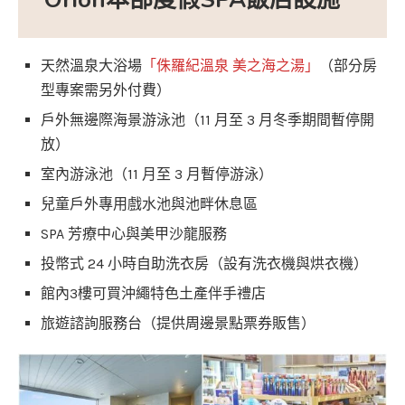
天然溫泉大浴場
「侏羅紀溫泉 美之海之湯」
（部分房
型專案需另外付費）
戶外無邊際海景游泳池（11 月至 3 月冬季期間暫停開
放）
室內游泳池（11 月至 3 月暫停游泳）
兒童戶外專用戲水池與池畔休息區
SPA 芳療中心與美甲沙龍服務
投幣式 24 小時自助洗衣房（設有洗衣機與烘衣機）
館內3樓可買沖繩特色土產伴手禮店
旅遊諮詢服務台（提供周邊景點票券販售）