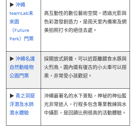
▶
沖繩
teamLab未
高互動性的數位藝術空間，透過光影與
來園
色彩激發創造力，是雨天室內備案及網
（Future
美拍照打卡的絕佳去處。
Park）門票
▶
沖繩名護
採開放式飼養，可以近距離餵食水豚與
自然動植物
火烈鳥，園內還有復古的小火車可以搭
公園門票
乘，非常受小孩歡迎。
▶
青之洞窟
沖繩最著名的水下景點，神祕的神仙藍
浮潛及水肺
光非常迷人，行程多包含專業教練與水
潛水體驗
中攝影，是回饋比例很高的活動體驗。