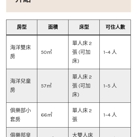
房型
面積
床型
可住人數
單人床 2
海洋雙床
50㎡
張 (可加
1–4 人
房
床)
單人床 2
海洋兒童
57㎡
張 (可加
1–5 人
房
床)
俱樂部小
單人床 2
66㎡
1–4 人
套房
張
俱樂部皇
大雙人床