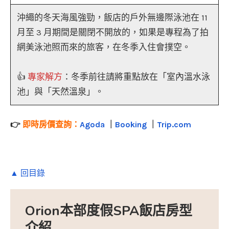
沖繩的冬天海風強勁，飯店的戶外無邊際泳池在 11
月至 3 月期間是關閉不開放的，如果是專程為了拍
網美泳池照而來的旅客，在冬季入住會撲空。
👍
專家解方
：冬季前往請將重點放在「室內溫水泳
池」與「天然溫泉」。
👉
即時房價查詢：
Agoda
｜
Booking
｜
Trip.com
▲ 回目錄
Orion本部度假SPA飯店房型
介紹