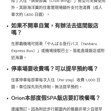
除了入住「俱樂部翼（Club Wing）」房型可免費使用
外，其餘海洋翼的住客需現場額外支付泡湯費（成人
單次約 1,650 日圓）。
如果不開車自駕，有辦法去這間飯店
嗎？
在那霸機場可搭乘「やんばる急行バス（Yanbaru
Express Bus）」或機場接駁巴士，皆能直達飯店或附
近海灘。
停車場要收費嗎？可以提早預約嗎？
住客停車每部車每次入住（Per stay）收費 1,000 日
圓。車位採先到先停制，無法提早預約。
Orion本部度假SPA飯店要訂晚餐嗎？
建議預訂。因為附近步行範圍內的餐廳非常少且很早