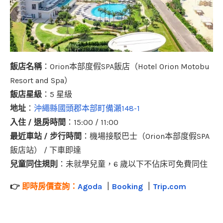
飯店名稱
：Orion本部度假SPA飯店（Hotel Orion Motobu
Resort and Spa）
飯店星級
：5 星級
地址
：
沖繩縣國頭郡本部町備瀨148-1
入住 / 退房時間
：15:00 / 11:00
最近車站 / 步行時間
：機場接駁巴士（Orion本部度假SPA
飯店站） / 下車即達
兒童同住規則
：未就學兒童，6 歲以下不佔床可免費同住
👉
即時房價查詢：
Agoda
｜
Booking
｜
Trip.com