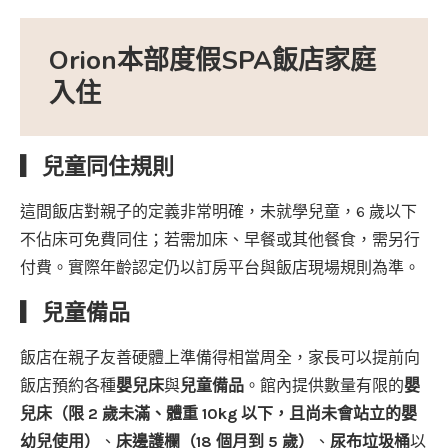
Orion本部度假SPA飯店家庭
入住
▎兒童同住規則
這間飯店對親子的定義非常明確，未就學兒童，6 歲以下
不佔床可免費同住；若需加床、早餐或其他餐食，需另行
付費。實際年齡認定仍以訂房平台與飯店現場規則為準。
▎兒童備品
飯店在親子友善硬體上準備得相當周全，家長可以提前向
飯店預約各種
嬰兒床
與
兒童備品
。館內提供數量有限的
嬰
兒床（限 2 歲未滿、體重 10kg 以下，且尚未會站立的嬰
幼兒使用）
、
床邊護欄（18 個月到 5 歲）
、
尿布垃圾桶
以