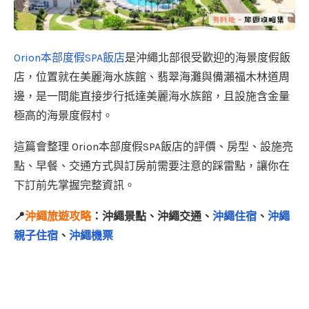
Orion本部度假SPA飯店
是沖繩北部很受歡迎的海景度假飯
店，位置就在美麗海水族館、翡翠海灘與備瀨福木林道周
邊，是一間能直接步行抵達美麗海水族館，且設施含金量
極高的海景度假村。
這篇會整理 Orion本部度假SPA飯店的評價、房型、設施亮
點、早餐、交通方式與訂房前需要注意的踩雷點，讓你在
下訂前先掌握完整資訊。
📍
沖繩旅遊攻略
：沖繩景點、沖繩交通、
沖繩住宿
、
沖繩
親子住宿
、
沖繩機票