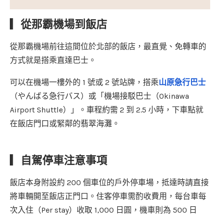
▎從那霸機場到飯店
從那霸機場前往這間位於北部的飯店，最直覺、免轉車的
方式就是搭乘直達巴士。
可以在機場一樓外的 1 號或 2 號站牌，搭乘
山原急行巴士
（やんばる急行バス）或「機場接駁巴士（Okinawa
Airport Shuttle）」。車程約需 2 到 2.5 小時，下車點就
在飯店門口或緊鄰的翡翠海灘。
▎自駕停車注意事項
飯店本身附設約 200 個車位的戶外停車場，抵達時請直接
將車輛開至飯店正門口。住客停車需酌收費用，每台車每
次入住（Per stay）收取 1,000 日圓，機車則為 500 日