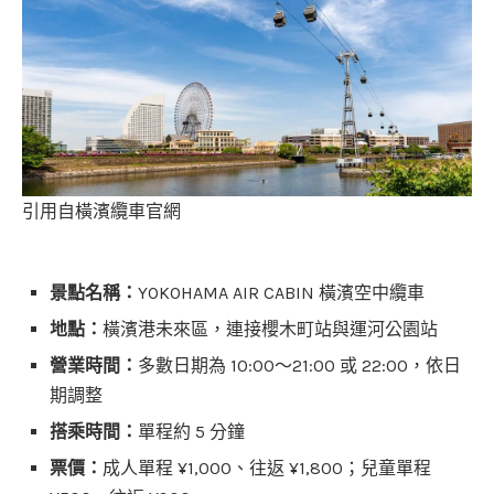
引用自橫濱纜車官網
景點名稱：
YOKOHAMA AIR CABIN 橫濱空中纜車
地點：
橫濱港未來區，連接櫻木町站與運河公園站
營業時間：
多數日期為 10:00～21:00 或 22:00，依日
期調整
搭乘時間：
單程約 5 分鐘
票價：
成人單程 ¥1,000、往返 ¥1,800；兒童單程