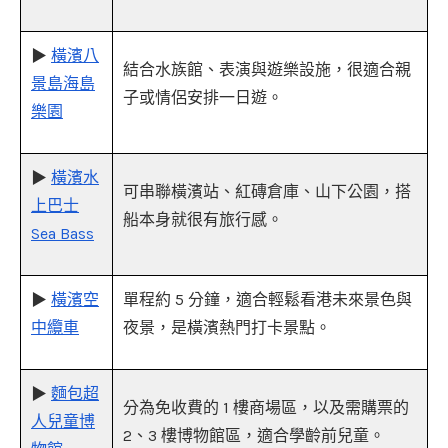
▶
橫濱八
結合水族館、表演與遊樂設施，很適合親
景島海島
子或情侶安排一日遊。
樂園
▶
橫濱水
可串聯橫濱站、紅磚倉庫、山下公園，搭
上巴士
船本身就很有旅行感。
Sea Bass
▶
橫濱空
單程約 5 分鐘，適合輕鬆看港未來景色與
中纜車
夜景，是橫濱熱門打卡景點。
▶
麵包超
分為免收費的 1 樓商場區，以及需購票的
人兒童博
2、3 樓博物館區，適合學齡前兒童。