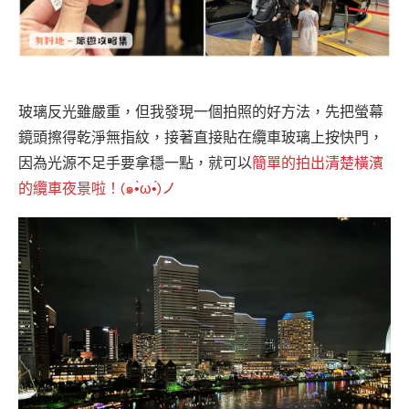
玻璃反光雖嚴重，但我發現一個拍照的好方法，先把螢幕
鏡頭擦得乾淨無指紋，接著直接貼在纜車玻璃上按快門，
因為光源不足手要拿穩一點，就可以
簡單的拍出清楚橫濱
的纜車夜景啦！(๑•̀ω•́)ノ