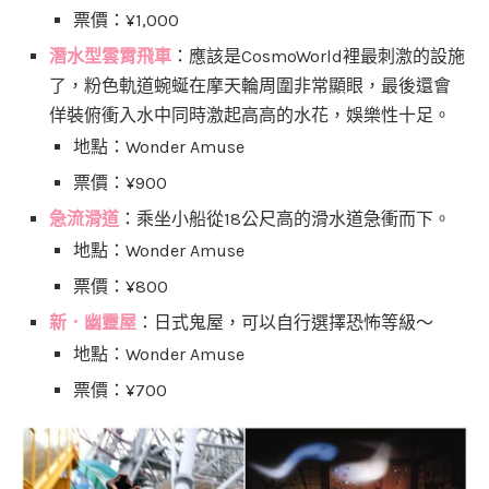
票價：¥1,000
潛水型雲霄飛車
：應該是CosmoWorld裡最刺激的設施
了，粉色軌道蜿蜒在摩天輪周圍非常顯眼，最後還會
佯裝俯衝入水中同時激起高高的水花，娛樂性十足。
地點：Wonder Amuse
票價：¥900
急流滑道
：乘坐小船從18公尺高的滑水道急衝而下。
地點：Wonder Amuse
票價：¥800
新．幽靈屋
：日式鬼屋，可以自行選擇恐怖等級～
地點：Wonder Amuse
票價：¥700