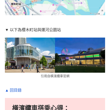
▼ 以下為櫻木町站與運河公園站
引用自橫濱纜車官網
▲ 回目錄
橫濱纜車搭乘心得：