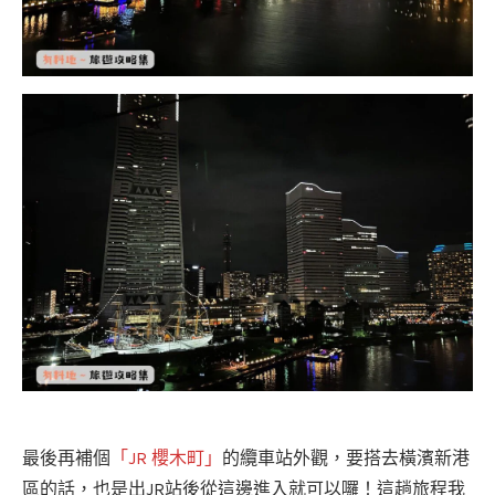
最後再補個
「JR 櫻木町」
的纜車站外觀，要搭去橫濱新港
區的話，也是出JR站後從這邊進入就可以囉！這趟旅程我