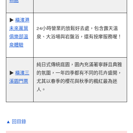
物館
▶
橫濱港
未來萬葉
24小時營業的放鬆好去處，包含露天溫
俱樂部溫
泉、大浴場與岩盤浴，還有按摩服務喔！
泉體驗
純日式傳統庭園，園內充滿著寧靜且典雅
▶
橫濱三
的氛圍，一年四季都有不同的花卉盛開，
溪園門票
尤其以春季的櫻花與秋季的楓紅最為迷
人。
▲ 回目錄