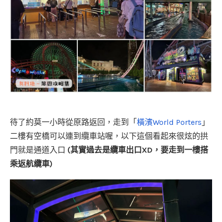
待了約莫一小時從原路返回，走到「
橫濱World Porters
」
二樓有空橋可以連到纜車站喔，以下這個看起來很炫的拱
門就是通道入口
(其實過去是纜車出口XD，要走到一樓搭
乘返航纜車)