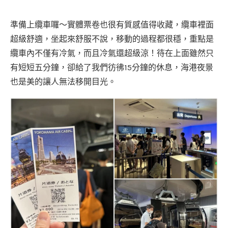
準備上纜車囉～實體票卷也很有質感值得收藏，纜車裡面
超級舒適，坐起來舒服不說，移動的過程都很穩，重點是
纜車內不僅有冷氣，而且冷氣還超級涼！待在上面雖然只
有短短五分鐘，卻給了我們彷彿15分鐘的休息，海港夜景
也是美的讓人無法移開目光。