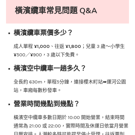
橫濱纜車常見問題 Q&A
橫濱纜車票價多少？
成人單程
¥1,000
、往返
¥1,800
；兒童 3 歲～小學生
¥
500／
¥
900，3 歲以下免費。
橫濱空中纜車一趟多久？
全長約 630m，單程5分鐘，連接櫻木町站⬌運河公園
站，車廂每數秒發車。
營業時間幾點到幾點？
橫濱空中纜車多數日期於 10:00 開始營業，結束時間
通常為 21:00 或 22:00，實際時間及休運日依當月營業
日曆安排。人潮較多時可能提早停止受理，往返票則