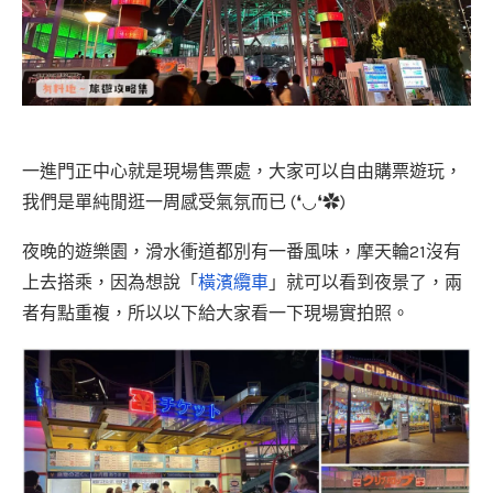
一進門正中心就是現場售票處，大家可以自由購票遊玩，
我們是單純閒逛一周感受氣氛而已 (❛◡❛✿)
夜晚的遊樂園，滑水衝道都別有一番風味，摩天輪21沒有
上去搭乘，因為想說「
橫濱纜車
」就可以看到夜景了，兩
者有點重複，所以以下給大家看一下現場實拍照。