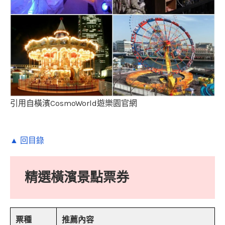
引用自橫濱CosmoWorld遊樂園官網
▲ 回目錄
精選橫濱景點票券
票種
推薦內容