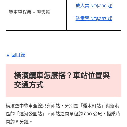
成人票 NT$336 起
纜車單程票 + 摩天輪
孩童票 NT$257 起
▲ 回目錄
橫濱纜車怎麼搭？車站位置與
交通方式
橫濱空中纜車全線只有兩站，分別是「櫻木町站」與新港
區的「運河公園站」。兩站之間單程約 630 公尺，搭乘時
間約 5 分鐘。