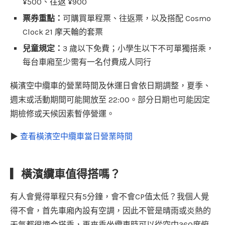
¥500、往返 ¥900
票券重點：
可購買單程票、往返票，以及搭配 Cosmo
Clock 21 摩天輪的套票
兒童規定：
3 歲以下免費；小學生以下不可單獨搭乘，
每台車廂至少需有一名付費成人同行
橫濱空中纜車的營業時間及休運日會依日期調整，夏季、
週末或活動期間可能開放至 22:00。部分日期也可能因定
期檢修或天候因素暫停營運。
▶
查看橫濱空中纜車當日營業時間
▎橫濱纜車值得搭嗎？
有人會覺得單程只有5分鐘，會不會CP值太低？我個人覺
得不會，首先車廂內設有空調，因此不管是晴雨或炎熱的
天氣都很適合搭乘，再來乘坐纜車時可以從空中360度俯