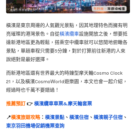
橫濱是東京周邊的人氣觀光景點，因其地理特色而擁有明
亮璀璨的港灣景色。自從
橫濱纜車
設施開放之後，想要抵
達新港地區更為輕鬆，搭乘空中纜車就可以悠閒地俯瞰各
景點，單趟車程只需要5分鐘，對於打算前往新港的人來
說絕對是最好選擇。
而新港地區還有世界最大的時鐘型摩天輪Cosmo Clock
21，以及橫濱CosmoＷorld遊樂園，本文也會一起介紹，
經過時也千萬不要錯過！
推薦預訂
👉
橫濱纜車車票
&
摩天輪套票
📍
橫濱旅遊攻略
：
橫濱景點
、
橫濱住宿
、
橫濱親子住宿
、
東京羽田機場促銷機票查詢