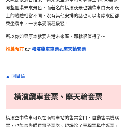
瞰整個港未來景色，而著名的橫濱夜景也讓纜車白天和晚
上的體驗相當不同，沒有其他安排的話也可以考慮來回都
乘坐纜車，一次享受兩種景觀！
所以你如果原本就要去港未來區，那就很值得了～
推薦預訂
👉
橫濱纜車車票&摩天輪套票
▲ 回目錄
橫濱纜車套票、摩天輪套票
橫濱空中纜車可以在兩端車站的售票窗口、自動售票機購
票，也能事先購買電子票券。現場除了單程票與往返票，