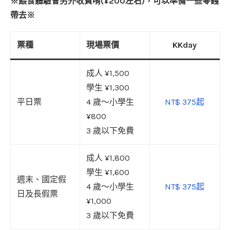
※餵食體驗會另外收費唷(¥200左右)，可以準備一些零錢
帶去※
票種
現場票價
KKday
成人 ¥1,500
學生 ¥1,300
平日票
4 歲～小學生
NT$ 375起
¥800
3 歲以下免費
成人 ¥1,800
學生 ¥1,600
週末、國定假
4 歲～小學生
NT$ 375起
日及長假票
¥1,000
3 歲以下免費