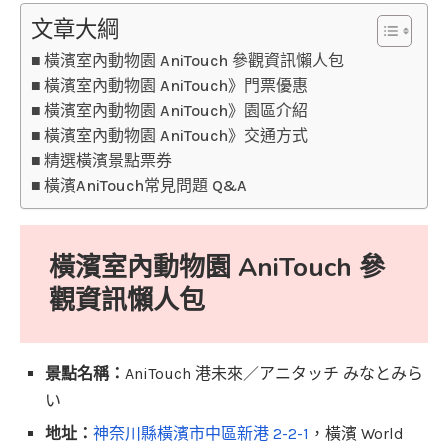
文章大綱
橫濱室內動物園 AniTouch 參觀資訊懶人包
橫濱室內動物園 AniTouch》門票優惠
橫濱室內動物園 AniTouch》園區介紹
橫濱室內動物園 AniTouch》交通方式
精選橫濱景點票券
橫濱AniTouch常見問題 Q&A
橫濱室內動物園 AniTouch 參
觀資訊懶人包
景點名稱：
AniTouch 港未來／アニタッチ みなとみら
い
地址：
神奈川縣橫濱市中區新港 2-2-1
，橫濱 World