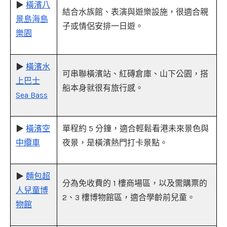
▶
橫濱八
結合水族館、表演與遊樂設施，很適合親
景島海島
子或情侶安排一日遊。
樂園
▶
橫濱水
可串聯橫濱站、紅磚倉庫、山下公園，搭
上巴士
船本身就很有旅行感。
Sea Bass
▶
橫濱空
單程約 5 分鐘，適合輕鬆看港未來景色與
中纜車
夜景，是橫濱熱門打卡景點。
▶
麵包超
分為免收費的 1 樓商場區，以及需購票的
人兒童博
2、3 樓博物館區，適合學齡前兒童。
物館