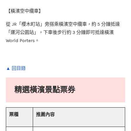
【橫濱空中纜車】
從 JR「櫻木町站」旁搭乘橫濱空中纜車，約 5 分鐘抵達
「運河公園站」，下車後步行約 3 分鐘即可抵達橫濱
World Porters。
▲ 回目錄
精選橫濱景點票券
票種
推薦內容