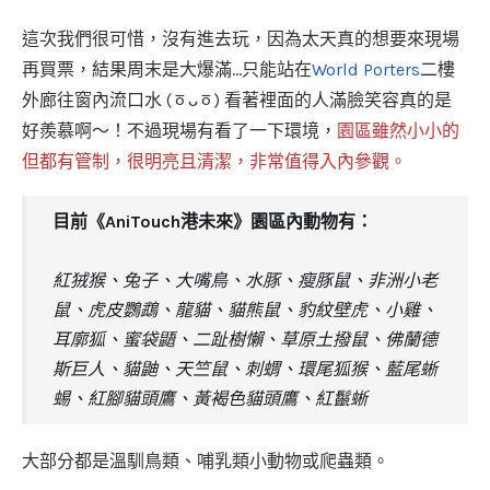
這次我們很可惜，沒有進去玩，因為太天真的想要來現場
再買票，結果周末是大爆滿…只能站在
World Porters
二樓
外廊往窗內流口水 (ㆆᴗㆆ) 看著裡面的人滿臉笑容真的是
好羨慕啊～！不過現場有看了一下環境，
園區雖然小小的
但都有管制，很明亮且清潔，非常值得入內參觀。
目前《AniTouch港未來》園區內動物有：
紅狨猴、兔子、大嘴鳥、水豚、瘦豚鼠、非洲小老
鼠、虎皮鸚鵡、龍貓、貓熊鼠、豹紋壁虎、小雞、
耳廓狐、蜜袋鼯、二趾樹懶、草原土撥鼠、佛蘭德
斯巨人、貓鼬、天竺鼠、刺蝟、環尾狐猴、藍尾蜥
蜴、紅腳貓頭鷹、黃褐色貓頭鷹、紅鬣蜥
大部分都是溫馴鳥類、哺乳類小動物或爬蟲類。