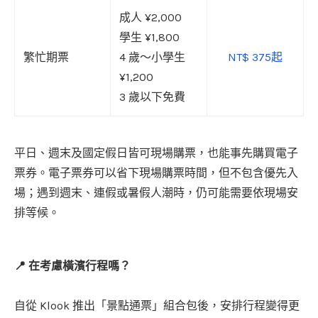
成人 ¥2,000
學生 ¥1,800
繁忙期票
4 歲～小學生
NT$ 375起
¥1,200
3 歲以下免費
平日、週末及國定假日皆可現場購票，也能事先購買電子
票券。電子票券可以省下現場購票時間，但不包含優先入
場；遇到週末、連假或暑假人潮時，仍可能需要依現場安
排等候。
📍
在考慮橫濱行程嗎？
自從 Klook 推出「景點通票」組合包後，安排行程變得更