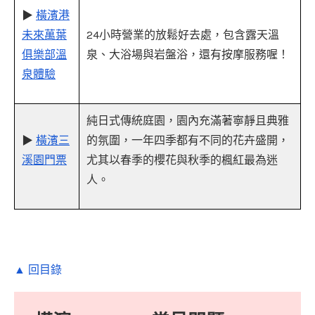
▶
橫濱港
未來萬葉
24小時營業的放鬆好去處，包含露天溫
俱樂部溫
泉、大浴場與岩盤浴，還有按摩服務喔！
泉體驗
純日式傳統庭園，園內充滿著寧靜且典雅
▶
橫濱三
的氛圍，一年四季都有不同的花卉盛開，
溪園門票
尤其以春季的櫻花與秋季的楓紅最為迷
人。
▲ 回目錄