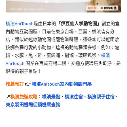
橫濱AniTouch
是由日本的
「伊豆仙人掌動物園」
創立的室
內動物互動園區，目前在東京台場、巨蛋、橫濱皆有分
店，類似於迷你動物園或寵物咖啡廳，讓遊客可以近距離
接觸各種可愛的小動物。這裡的動物種類多樣，例如：龍
貓、水豚、兔、雞、蜜袋鼯、樹懶、環尾狐猴。
橫濱
AniTouch
開業在百貨商場二樓，交通方便環境也乾淨，是
很棒的親子景點！
推薦預訂
👉
橫濱Anitouch室內動物園門票
📍
橫濱旅遊攻略
：
橫濱景點
、
橫濱住宿
、
橫濱親子住宿
、
東京羽田機場促銷機票查詢