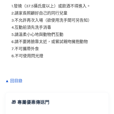
1.發燒（37.5攝氏度以上）或飲酒不得進入。
2.請家長照顧好自己的同行兒童
3.不允許再次入場（欲使用洗手間可另告知）
4.互動前須先洗手消毒
5.請溫柔小心地與動物們互動
6.請不要將臉靠太近，或嘗試親吻擁抱動物
7.不可攜帶外食
8.不可使用閃光燈
▲ 回目錄
🎁 專屬優惠傳送門